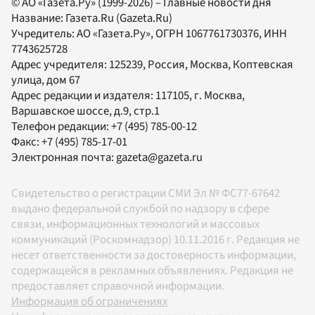
© АО «Газета.Ру» (1999-2026) – Главные новости дня
Название:
Газета.Ru
(Gazeta.Ru)
Учредитель:
АО «Газета.Ру»
, ОГРН 1067761730376, ИНН
7743625728
Адрес учредителя: 125239, Россия, Москва, Коптевская
улица, дом 67
Адрес редакции и издателя:
117105
, г.
Москва
,
Варшавское шоссе, д.9, стр.1
Телефон редакции:
+7 (495) 785-00-12
Факс:
+7 (495) 785-17-01
Электронная почта:
gazeta@gazeta.ru
Свидетельство о регистрации СМИ Эл № ФС77-67642
выдано федеральной службой по надзору в сфере
связи, информационных технологий и массовых
коммуникаций (Роскомнадзор) 10.11.2016 г. Редакция не
несет ответственности за достоверность информации,
содержащейся в рекламных объявлениях. Редакция не
предоставляет справочной информации.
Информация об ограничениях