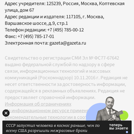
Адрес учредителя: 125239, Россия, Москва, Коптевская
улица, дом 67
Адрес редакции и издателя:
117105
, г.
Москва
,
Варшавское шоссе, д.9, стр.1
Телефон редакции:
+7 (495) 785-00-12
Факс:
+7 (495) 785-17-01
Электронная почта:
gazeta@gazeta.ru
Свидетельство о регистрации СМИ Эл № ФС77-67642
выдано федеральной службой по надзору в сфере
связи, информационных технологий и массовых
коммуникаций (Роскомнадзор) 10.11.2016 г. Редакция не
несет ответственности за достоверность информации,
содержащейся в рекламных объявлениях. Редакция не
предоставляет справочной информации.
Информация об ограничениях
На информационном ресурсе применяются
рекомендательные технологии в соответствии с
Правилами
СССР запустил человека в космос раньше, чем по
18+
всему США разрешили межрасовые браки