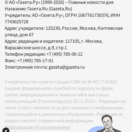
© АО «Газета.Ру» (1999-2026) – Главные новости дня
Название:
Газета.Ru
(Gazeta.Ru)
Учредитель:
АО «Газета.Ру»
, ОГРН 1067761730376, ИНН
7743625728
Адрес учредителя: 125239, Россия, Москва, Коптевская
улица, дом 67
Адрес редакции и издателя:
117105
, г.
Москва
,
Варшавское шоссе, д.9, стр.1
Телефон редакции:
+7 (495) 785-00-12
Факс:
+7 (495) 785-17-01
Электронная почта:
gazeta@gazeta.ru
Свидетельство о регистрации СМИ Эл № ФС77-67642
выдано федеральной службой по надзору в сфере
связи, информационных технологий и массовых
коммуникаций (Роскомнадзор) 10.11.2016 г. Редакция не
несет ответственности за достоверность информации,
содержащейся в рекламных объявлениях. Редакция не
предоставляет справочной информации.
Информация об ограничениях