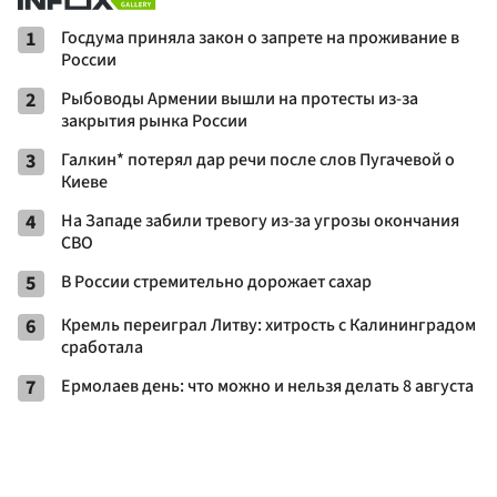
1
Госдума приняла закон о запрете на проживание в
России
2
Рыбоводы Армении вышли на протесты из-за
закрытия рынка России
3
Галкин* потерял дар речи после слов Пугачевой о
Киеве
4
На Западе забили тревогу из-за угрозы окончания
СВО
5
В России стремительно дорожает сахар
6
Кремль переиграл Литву: хитрость с Калининградом
сработала
7
Ермолаев день: что можно и нельзя делать 8 августа