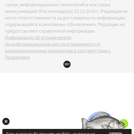
связи, информационных технологий и массовых
коммуникаций (Роскомнадзор) 10.11.2016 г. Редакция не
несет ответственности за достоверность информации,
содержащейся в рекламных объявлениях. Редакция не
предоставляет справочной информации.
Информация об ограничениях
На информационном ресурсе применяются
рекомендательные технологии в соответствии с
Правилами
18+
Если сырая рыба пахнет «рыбой», ее лучше не