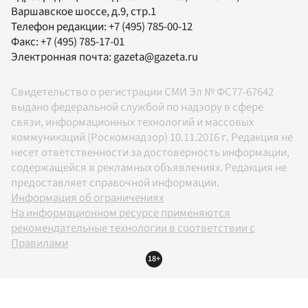
Варшавское шоссе, д.9, стр.1
Телефон редакции:
+7 (495) 785-00-12
Факс:
+7 (495) 785-17-01
Электронная почта:
gazeta@gazeta.ru
Свидетельство о регистрации СМИ Эл № ФС77-67642
выдано федеральной службой по надзору в сфере
связи, информационных технологий и массовых
коммуникаций (Роскомнадзор) 10.11.2016 г. Редакция не
несет ответственности за достоверность информации,
содержащейся в рекламных объявлениях. Редакция не
предоставляет справочной информации.
Информация об ограничениях
На информационном ресурсе применяются
рекомендательные технологии в соответствии с
Правилами
18+