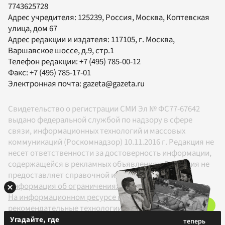
7743625728
Адрес учредителя: 125239, Россия, Москва, Коптевская
улица, дом 67
Адрес редакции и издателя:
117105
, г.
Москва
,
Варшавское шоссе, д.9, стр.1
Телефон редакции:
+7 (495) 785-00-12
Факс:
+7 (495) 785-17-01
Электронная почта:
gazeta@gazeta.ru
Свидетельство о регистрации СМИ Эл № ФС77-67642
выдано федеральной службой по надзору в сфере
связи, информационных технологий и массовых
коммуникаций (Роскомнадзор) 10.11.2016 г. Редакция не
несет ответственности за достоверность информации,
содержащейся в рекламных объявлениях. Редакция не
предоставляет справочной информации.
Информация об ограничениях
На информационном ресурсе применяются
рекомендательные технологии в соответствии с
Правилами
Угадайте, где