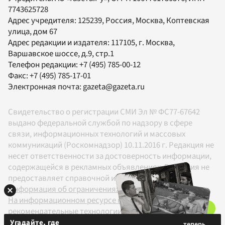
7743625728
Адрес учредителя: 125239, Россия, Москва, Коптевская
улица, дом 67
Адрес редакции и издателя:
117105
, г.
Москва
,
Варшавское шоссе, д.9, стр.1
Телефон редакции:
+7 (495) 785-00-12
Факс:
+7 (495) 785-17-01
Электронная почта:
gazeta@gazeta.ru
Свидетельство о регистрации СМИ Эл № ФС77-67642
выдано федеральной службой по надзору в сфере
связи, информационных технологий и массовых
коммуникаций (Роскомнадзор) 10.11.2016 г. Редакция не
несет ответственности за достоверность информации,
содержащейся в рекламных объявлениях. Редакция не
предоставляет справочной информации.
Информация об ограничениях
На информационном ресурсе применяются
рекомендательные технологии в соответствии с
Правилами
Угадайте, где