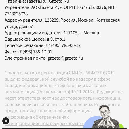
Название:
Газета.Ru
(Gazeta.Ru)
Учредитель:
АО «Газета.Ру»
, ОГРН 1067761730376, ИНН
7743625728
Адрес учредителя: 125239, Россия, Москва, Коптевская
улица, дом 67
Адрес редакции и издателя:
117105
, г.
Москва
,
Варшавское шоссе, д.9, стр.1
Телефон редакции:
+7 (495) 785-00-12
Факс:
+7 (495) 785-17-01
Электронная почта:
gazeta@gazeta.ru
Свидетельство о регистрации СМИ Эл № ФС77-67642
выдано федеральной службой по надзору в сфере
связи, информационных технологий и массовых
коммуникаций (Роскомнадзор) 10.11.2016 г. Редакция не
несет ответственности за достоверность информации,
содержащейся в рекламных объявлениях. Редакция не
предоставляет справочной информации.
Информация об ограничениях
На информационном ресурсе применяются