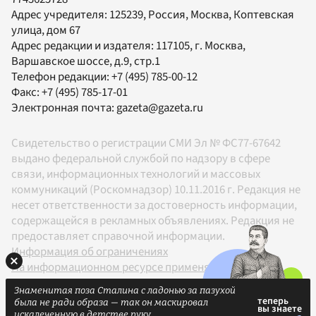
Адрес учредителя: 125239, Россия, Москва, Коптевская
улица, дом 67
Адрес редакции и издателя:
117105
, г.
Москва
,
Варшавское шоссе, д.9, стр.1
Телефон редакции:
+7 (495) 785-00-12
Факс:
+7 (495) 785-17-01
Электронная почта:
gazeta@gazeta.ru
Свидетельство о регистрации СМИ Эл № ФС77-67642
выдано федеральной службой по надзору в сфере
связи, информационных технологий и массовых
коммуникаций (Роскомнадзор) 10.11.2016 г. Редакция не
несет ответственности за достоверность информации,
содержащейся в рекламных объявлениях. Редакция не
предоставляет справочной информации.
Информация об ограничениях
На информационном ресурсе применяются
рекомендательные технологии в соответствии с
Знаменитая поза Сталина с ладонью за пазухой
Правилами
была не ради образа — так он маскировал
18+
искалеченную в детстве руку