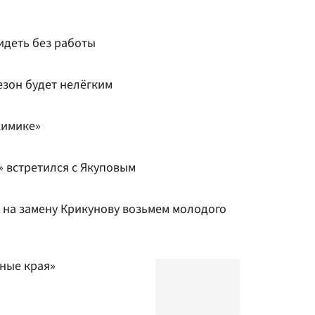
идеть без работы
езон будет нелёгким
химике»
 встретился с Якуповым
 на замену Крикунову возьмем молодого
дные края»