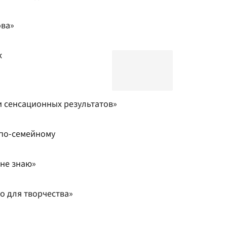
ова»
к
и сенсационных результатов»
по-семейному
 не знаю»
о для творчества»