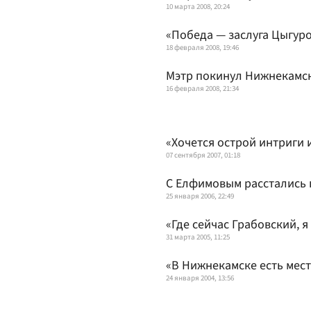
10 марта 2008, 20:24
«Победа — заслуга Цыгур
18 февраля 2008, 19:46
Мэтр покинул Нижнекамс
16 февраля 2008, 21:34
«Хочется острой интриги 
07 сентября 2007, 01:18
С Елфимовым расстались 
25 января 2006, 22:49
«Где сейчас Грабовский, я
31 марта 2005, 11:25
«В Нижнекамске есть мест
24 января 2004, 13:56