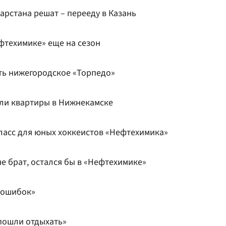
тарстана решат – перееду в Казань
фтехимике» еще на сезон
ть нижегородское «Торпедо»
или квартиры в Нижнекамске
ласс для юных хоккеистов «Нефтехимика»
е брат, остался бы в «Нефтехимике»
 ошибок»
пошли отдыхать»