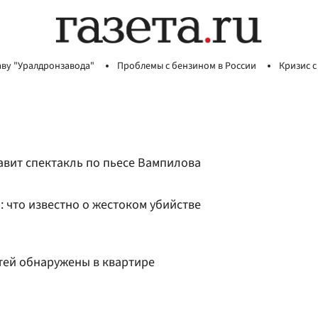
аву "Уралдронзавода"
Проблемы с бензином в России
Кризис с
авит спектакль по пьесе Вампилова
 что известно о жестоком убийстве
тей обнаружены в квартире