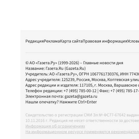
Редакция
Реклама
Карта сайта
Правовая информация
Услов
© АО «Газета.Ру» (1999-2026) – Главные новости дня
Название:
Газета.Ru
(Gazeta.Ru)
Учредитель:
АО «Газета.Ру»
, ОГРН 1067761730376, ИНН 7743
Адрес учредителя: 125239, Россия, Москва, Коптевская улиц
Адрес редакции и издателя:
117105
, г.
Москва
,
Варшавское шо
Телефон редакции:
+7 (495) 785-00-12
| Факс:
+7 (495) 785-17
Электронная почта:
gazeta@gazeta.ru
Нашли опечатку? Нажмите Ctrl+Enter
Свидетельство о регистрации СМИ Эл № ФС77-67642 выда
10.11.2016 г. Редакция не несет ответственности за дос
Информация об ограничениях
На информационном ресурсе применяются рекомендатель