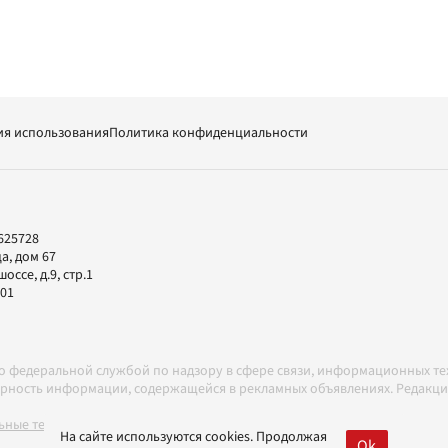
ия использования
Политика конфиденциальности
625728
а, дом 67
ссе, д.9, стр.1
-01
но федеральной службой по надзору в сфере связи, информационных т
товерность информации, содержащейся в рекламных объявлениях. Редак
ные технологии в соответствии с Правилами
На сайте используются cookies. Продолжая
Ok