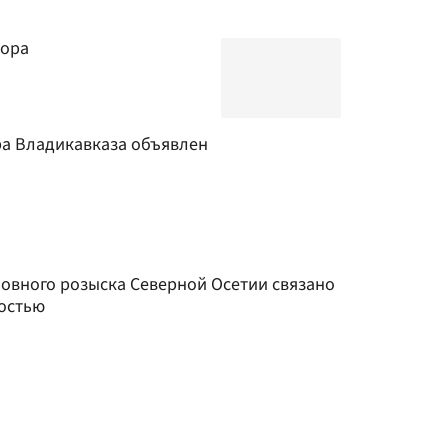
тора
ра Владикавказа объявлен
ловного розыска Северной Осетии связано
ностью