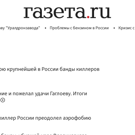
аву "Уралдронзавода"
Проблемы с бензином в России
Кризис с
рю крупнейшей в России банды киллеров
ие и пожелал удачи Гаглоеву. Итоги
и
 киллер России преодолел аэрофобию