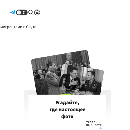
Авторизоваться
 мигрантами в Сеуте
Угадайте,
где настоящее
фото