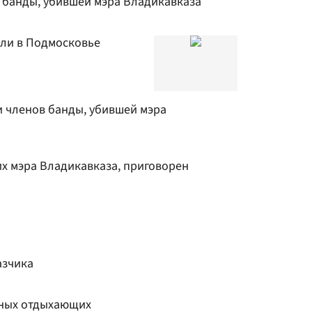
в банды, убившей мэра Владикавказа
ли в Подмосковье
 членов банды, убившей мэра
их мэра Владикавказа, приговорен
азчика
ных отдыхающих