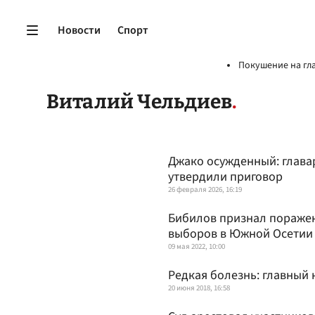
Новости
Спорт
Покушение на гл
Виталий Чельдиев
Джако осужденный: глава
утвердили приговор
26 февраля 2026, 16:19
Бибилов признал поражен
выборов в Южной Осети
09 мая 2022, 10:00
Редкая болезнь: главный
20 июня 2018, 16:58