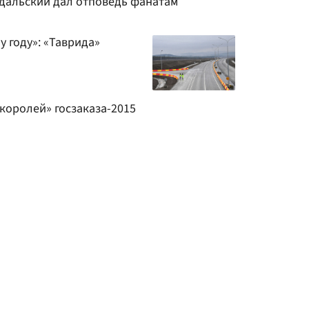
адальский дал отповедь фанатам
 году»: «Таврида»
«королей» госзаказа-2015