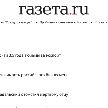
аву "Уралдронзавода"
Проблемы с бензином в России
Кризис с
чти 3,5 года тюрьмы за экспорт
вижимость российского бизнесмена
Садальский отомстил мертвому отцу