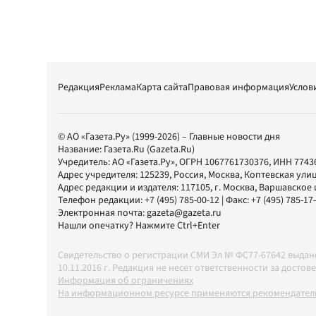
Редакция
Реклама
Карта сайта
Правовая информация
Услов
© АО «Газета.Ру» (1999-2026) – Главные новости дня
Название:
Газета.Ru
(Gazeta.Ru)
Учредитель:
АО «Газета.Ру»
, ОГРН 1067761730376, ИНН 7743
Адрес учредителя: 125239, Россия, Москва, Коптевская улиц
Адрес редакции и издателя:
117105
, г.
Москва
,
Варшавское шо
Телефон редакции:
+7 (495) 785-00-12
| Факс:
+7 (495) 785-17
Электронная почта:
gazeta@gazeta.ru
Нашли опечатку? Нажмите Ctrl+Enter
Свидетельство о регистрации СМИ Эл № ФС77-67642 выда
10.11.2016 г. Редакция не несет ответственности за дос
Информация об ограничениях
На информационном ресурсе применяются рекомендатель