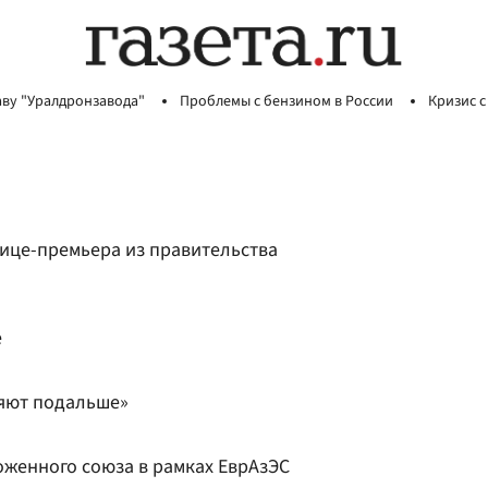
аву "Уралдронзавода"
Проблемы с бензином в России
Кризис с
вице-премьера из правительства
е
ляют подальше»
женного союза в рамках ЕврАзЭС