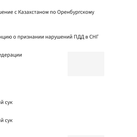
ение с Казахстаном по Оренбургскому
нцию о признании нарушений ПДД в СНГ
едерации
й сук
й сук