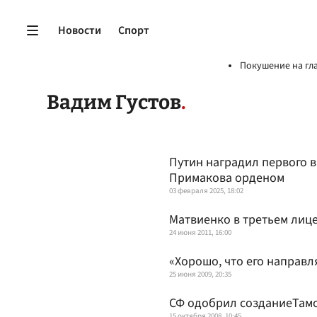
Новости
Спорт
Покушение на гл
Вадим Густов
Путин наградил первого 
Примакова орденом
03 февраля 2025, 18:02
Матвиенко в третьем лиц
24 июня 2011, 16:00
«Хорошо, что его направ
25 июня 2009, 20:35
СФ одобрил созданиеТамо
15 октября 2008, 10:45