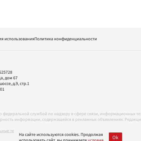
ия использования
Политика конфиденциальности
625728
а, дом 67
ссе, д.9, стр.1
-01
но федеральной службой по надзору в сфере связи, информационных т
товерность информации, содержащейся в рекламных объявлениях. Редак
ные технологии в соответствии с Правилами
На сайте используются cookies. Продолжая
Ok
использовать сайт, вы принимаете
условия