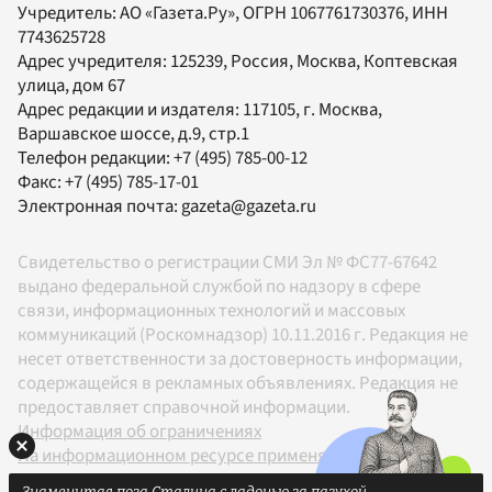
Учредитель:
АО «Газета.Ру»
, ОГРН 1067761730376, ИНН
7743625728
Адрес учредителя: 125239, Россия, Москва, Коптевская
улица, дом 67
Адрес редакции и издателя:
117105
, г.
Москва
,
Варшавское шоссе, д.9, стр.1
Телефон редакции:
+7 (495) 785-00-12
Факс:
+7 (495) 785-17-01
Электронная почта:
gazeta@gazeta.ru
Свидетельство о регистрации СМИ Эл № ФС77-67642
выдано федеральной службой по надзору в сфере
связи, информационных технологий и массовых
коммуникаций (Роскомнадзор) 10.11.2016 г. Редакция не
несет ответственности за достоверность информации,
содержащейся в рекламных объявлениях. Редакция не
предоставляет справочной информации.
Информация об ограничениях
На информационном ресурсе применяются
рекомендательные технологии в соответствии с
Знаменитая поза Сталина с ладонью за пазухой