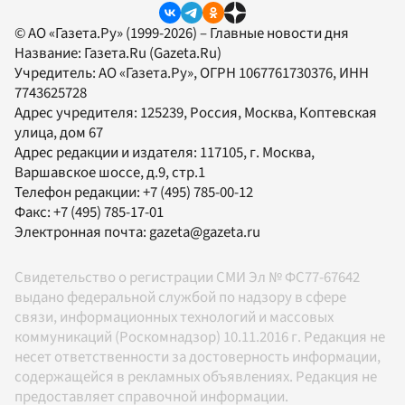
© АО «Газета.Ру» (1999-2026) – Главные новости дня
Название:
Газета.Ru
(Gazeta.Ru)
Учредитель:
АО «Газета.Ру»
, ОГРН 1067761730376, ИНН
7743625728
Адрес учредителя: 125239, Россия, Москва, Коптевская
улица, дом 67
Адрес редакции и издателя:
117105
, г.
Москва
,
Варшавское шоссе, д.9, стр.1
Телефон редакции:
+7 (495) 785-00-12
Факс:
+7 (495) 785-17-01
Электронная почта:
gazeta@gazeta.ru
Свидетельство о регистрации СМИ Эл № ФС77-67642
выдано федеральной службой по надзору в сфере
связи, информационных технологий и массовых
коммуникаций (Роскомнадзор) 10.11.2016 г. Редакция не
несет ответственности за достоверность информации,
содержащейся в рекламных объявлениях. Редакция не
предоставляет справочной информации.