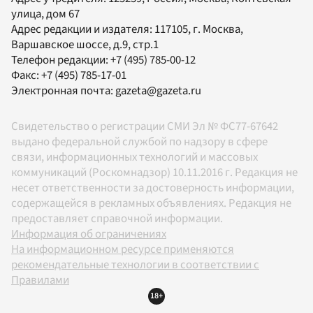
улица, дом 67
Адрес редакции и издателя:
117105
, г.
Москва
,
Варшавское шоссе, д.9, стр.1
Телефон редакции:
+7 (495) 785-00-12
Факс:
+7 (495) 785-17-01
Электронная почта:
gazeta@gazeta.ru
Свидетельство о регистрации СМИ Эл № ФС77-67642
выдано федеральной службой по надзору в сфере
связи, информационных технологий и массовых
коммуникаций (Роскомнадзор) 10.11.2016 г. Редакция не
несет ответственности за достоверность информации,
содержащейся в рекламных объявлениях. Редакция не
предоставляет справочной информации.
Информация об ограничениях
На информационном ресурсе применяются
рекомендательные технологии в соответствии с
Правилами
18+