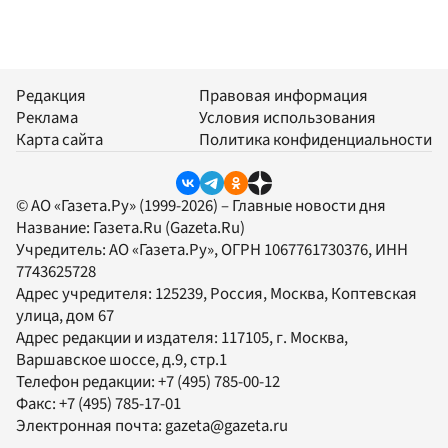
Редакция
Правовая информация
Реклама
Условия использования
Карта сайта
Политика конфиденциальности
© АО «Газета.Ру» (1999-2026) – Главные новости дня
Название:
Газета.Ru
(Gazeta.Ru)
Учредитель:
АО «Газета.Ру»
, ОГРН 1067761730376, ИНН
7743625728
Адрес учредителя: 125239, Россия, Москва, Коптевская
улица, дом 67
Адрес редакции и издателя:
117105
, г.
Москва
,
Варшавское шоссе, д.9, стр.1
Телефон редакции:
+7 (495) 785-00-12
Факс:
+7 (495) 785-17-01
Электронная почта:
gazeta@gazeta.ru