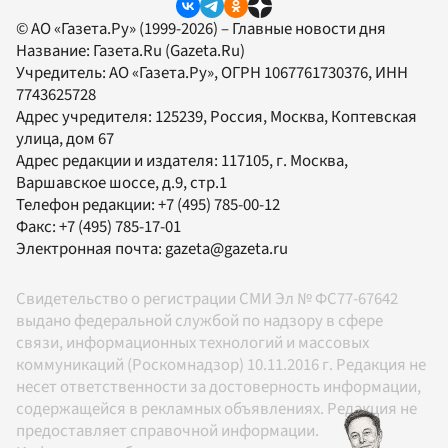
© АО «Газета.Ру» (1999-2026) – Главные новости дня
Название:
Газета.Ru
(Gazeta.Ru)
Учредитель:
АО «Газета.Ру»
, ОГРН 1067761730376, ИНН
7743625728
Адрес учредителя: 125239, Россия, Москва, Коптевская
улица, дом 67
Адрес редакции и издателя:
117105
, г.
Москва
,
Варшавское шоссе, д.9, стр.1
Телефон редакции:
+7 (495) 785-00-12
Факс:
+7 (495) 785-17-01
Электронная почта:
gazeta@gazeta.ru
Свидетельство о регистрации СМИ Эл № ФС77-67642
выдано федеральной службой по надзору в сфере
связи, информационных технологий и массовых
коммуникаций (Роскомнадзор) 10.11.2016 г. Редакция не
несет ответственности за достоверность информации,
содержащейся в рекламных объявлениях. Редакция не
предоставляет справочной информации.