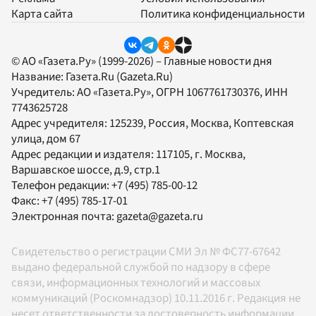
Карта сайта
Политика конфиденциальности
© АО «Газета.Ру» (1999-2026) – Главные новости дня
Название:
Газета.Ru
(Gazeta.Ru)
Учредитель:
АО «Газета.Ру»
, ОГРН 1067761730376, ИНН
7743625728
Адрес учредителя: 125239, Россия, Москва, Коптевская
улица, дом 67
Адрес редакции и издателя:
117105
, г.
Москва
,
Варшавское шоссе, д.9, стр.1
Телефон редакции:
+7 (495) 785-00-12
Факс:
+7 (495) 785-17-01
Электронная почта:
gazeta@gazeta.ru
Свидетельство о регистрации СМИ Эл № ФС77-67642
выдано федеральной службой по надзору в сфере
связи, информационных технологий и массовых
коммуникаций (Роскомнадзор) 10.11.2016 г. Редакция не
несет ответственности за достоверность информации,