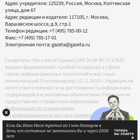
Адрес учредителя: 125239, Россия, Москва, Коптевская
улица, дом 67
Адрес редакции и издателя:
117105
, г.
Москва
,
Варшавское шоссе, д.9, стр.1
Телефон редакции:
+7 (495) 785-00-12
Факс:
+7 (495) 785-17-01
Электронная почта:
gazeta@gazeta.ru
Свидетельство о регистрации СМИ Эл № ФС77-67642
выдано федеральной службой по надзору в сфере
связи, информационных технологий и массовых
коммуникаций (Роскомнадзор) 10.11.2016 г. Редакция не
несет ответственности за достоверность информации,
содержащейся в рекламных объявлениях. Редакция не
предоставляет справочной информации.
Информация об ограничениях
На информационном ресурсе применяются
рекомендательные технологии в соответствии с
Если бы Илон Маск тратил по 1 млн долларов в
Правилами
день, его состояние не закончилось бы и через 2000
18+
лет