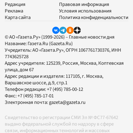
Редакция
Правовая информация
Реклама
Условия использования
Карта сайта
Политика конфиденциальности
© АО «Газета.Ру» (1999-2026) – Главные новости дня
Название:
Газета.Ru
(Gazeta.Ru)
Учредитель:
АО «Газета.Ру»
, ОГРН 1067761730376, ИНН
7743625728
Адрес учредителя: 125239, Россия, Москва, Коптевская
улица, дом 67
Адрес редакции и издателя:
117105
, г.
Москва
,
Варшавское шоссе, д.9, стр.1
Телефон редакции:
+7 (495) 785-00-12
Факс:
+7 (495) 785-17-01
Электронная почта:
gazeta@gazeta.ru
Свидетельство о регистрации СМИ Эл № ФС77-67642
выдано федеральной службой по надзору в сфере
связи, информационных технологий и массовых