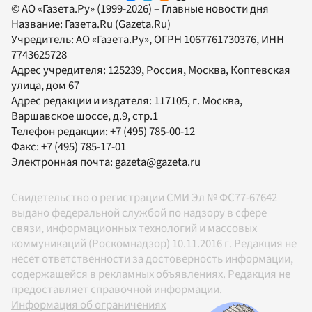
© АО «Газета.Ру» (1999-2026) – Главные новости дня
Название:
Газета.Ru
(Gazeta.Ru)
Учредитель:
АО «Газета.Ру»
, ОГРН 1067761730376, ИНН
7743625728
Адрес учредителя: 125239, Россия, Москва, Коптевская
улица, дом 67
Адрес редакции и издателя:
117105
, г.
Москва
,
Варшавское шоссе, д.9, стр.1
Телефон редакции:
+7 (495) 785-00-12
Факс:
+7 (495) 785-17-01
Электронная почта:
gazeta@gazeta.ru
Свидетельство о регистрации СМИ Эл № ФС77-67642
выдано федеральной службой по надзору в сфере
связи, информационных технологий и массовых
коммуникаций (Роскомнадзор) 10.11.2016 г. Редакция не
несет ответственности за достоверность информации,
содержащейся в рекламных объявлениях. Редакция не
предоставляет справочной информации.
Информация об ограничениях