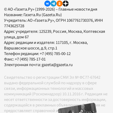
© АО «Газета.Ру» (1999-2026) – Главные новости дня
Название:
Газета.Ru
(Gazeta.Ru)
Учредитель:
АО «Газета.Ру»
, ОГРН 1067761730376, ИНН
7743625728
Адрес учредителя: 125239, Россия, Москва, Коптевская
улица, дом 67
Адрес редакции и издателя:
117105
, г.
Москва
,
Варшавское шоссе, д.9, стр.1
Телефон редакции:
+7 (495) 785-00-12
Факс:
+7 (495) 785-17-01
Электронная почта:
gazeta@gazeta.ru
Свидетельство о регистрации СМИ Эл № ФС77-67642
выдано федеральной службой по надзору в сфере
связи, информационных технологий и массовых
коммуникаций (Роскомнадзор) 10.11.2016 г. Редакция не
несет ответственности за достоверность информации,
содержащейся в рекламных объявлениях. Редакция не
предоставляет справочной информации.