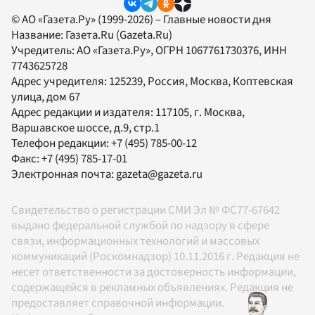
© АО «Газета.Ру» (1999-2026) – Главные новости дня
Название:
Газета.Ru
(Gazeta.Ru)
Учредитель:
АО «Газета.Ру»
, ОГРН 1067761730376, ИНН
7743625728
Адрес учредителя: 125239, Россия, Москва, Коптевская
улица, дом 67
Адрес редакции и издателя:
117105
, г.
Москва
,
Варшавское шоссе, д.9, стр.1
Телефон редакции:
+7 (495) 785-00-12
Факс:
+7 (495) 785-17-01
Электронная почта:
gazeta@gazeta.ru
Свидетельство о регистрации СМИ Эл № ФС77-67642
выдано федеральной службой по надзору в сфере
связи, информационных технологий и массовых
коммуникаций (Роскомнадзор) 10.11.2016 г. Редакция не
несет ответственности за достоверность информации,
содержащейся в рекламных объявлениях. Редакция не
предоставляет справочной информации.