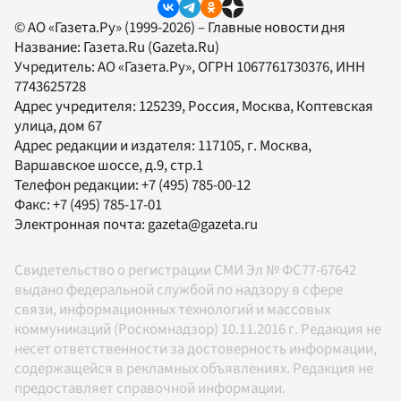
© АО «Газета.Ру» (1999-2026) – Главные новости дня
Название:
Газета.Ru
(Gazeta.Ru)
Учредитель:
АО «Газета.Ру»
, ОГРН 1067761730376, ИНН
7743625728
Адрес учредителя: 125239, Россия, Москва, Коптевская
улица, дом 67
Адрес редакции и издателя:
117105
, г.
Москва
,
Варшавское шоссе, д.9, стр.1
Телефон редакции:
+7 (495) 785-00-12
Факс:
+7 (495) 785-17-01
Электронная почта:
gazeta@gazeta.ru
Свидетельство о регистрации СМИ Эл № ФС77-67642
выдано федеральной службой по надзору в сфере
связи, информационных технологий и массовых
коммуникаций (Роскомнадзор) 10.11.2016 г. Редакция не
несет ответственности за достоверность информации,
содержащейся в рекламных объявлениях. Редакция не
предоставляет справочной информации.