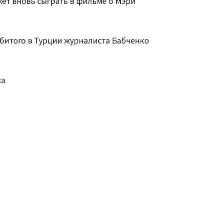
ет вновь сыграть в фильме о Мэри
збитого в Турции журналиста Бабченко
ка