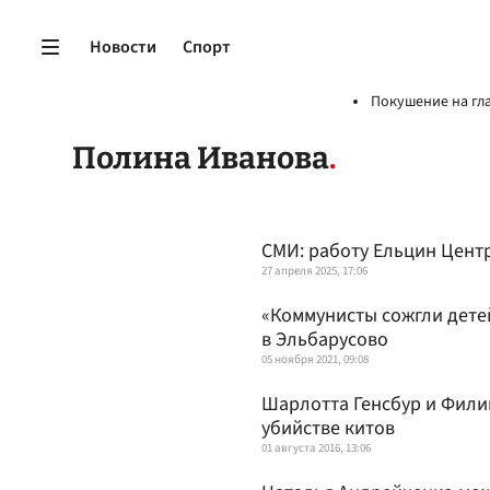
Новости
Спорт
Покушение на гл
Полина Иванова
СМИ: работу Ельцин Центр
27 апреля 2025, 17:06
«Коммунисты сожгли детей
в Эльбарусово
05 ноября 2021, 09:08
Шарлотта Генсбур и Фили
убийстве китов
01 августа 2016, 13:06