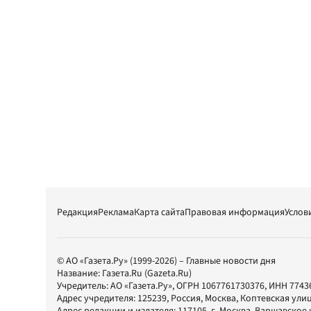
Редакция
Реклама
Карта сайта
Правовая информация
Услов
© АО «Газета.Ру» (1999-2026) – Главные новости дня
Название:
Газета.Ru
(Gazeta.Ru)
Учредитель:
АО «Газета.Ру»
, ОГРН 1067761730376, ИНН 7743
Адрес учредителя: 125239, Россия, Москва, Коптевская улиц
Адрес редакции и издателя:
117105
, г.
Москва
,
Варшавское шо