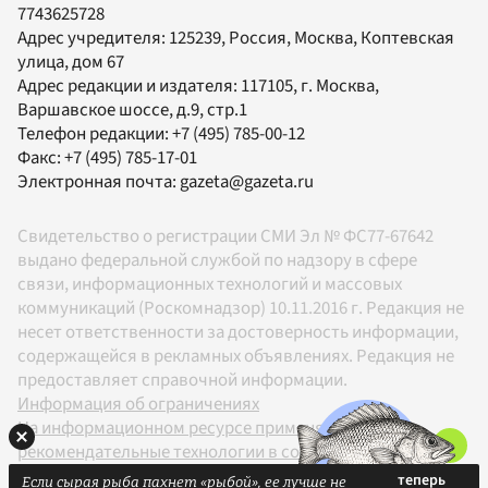
7743625728
Адрес учредителя: 125239, Россия, Москва, Коптевская
улица, дом 67
Адрес редакции и издателя:
117105
, г.
Москва
,
Варшавское шоссе, д.9, стр.1
Телефон редакции:
+7 (495) 785-00-12
Факс:
+7 (495) 785-17-01
Электронная почта:
gazeta@gazeta.ru
Свидетельство о регистрации СМИ Эл № ФС77-67642
выдано федеральной службой по надзору в сфере
связи, информационных технологий и массовых
коммуникаций (Роскомнадзор) 10.11.2016 г. Редакция не
несет ответственности за достоверность информации,
содержащейся в рекламных объявлениях. Редакция не
предоставляет справочной информации.
Информация об ограничениях
На информационном ресурсе применяются
рекомендательные технологии в соответствии с
Правилами
Если сырая рыба пахнет «рыбой», ее лучше не