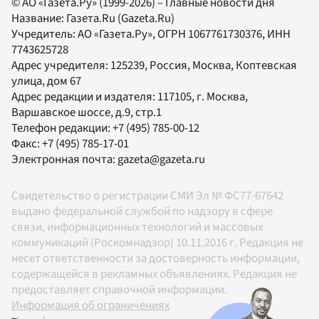
© АО «Газета.Ру» (1999-2026) – Главные новости дня
Название:
Газета.Ru
(Gazeta.Ru)
Учредитель:
АО «Газета.Ру»
, ОГРН 1067761730376, ИНН
7743625728
Адрес учредителя: 125239, Россия, Москва, Коптевская
улица, дом 67
Адрес редакции и издателя:
117105
, г.
Москва
,
Варшавское шоссе, д.9, стр.1
Телефон редакции:
+7 (495) 785-00-12
Факс:
+7 (495) 785-17-01
Электронная почта:
gazeta@gazeta.ru
Свидетельство о регистрации СМИ Эл № ФС77-67642
выдано федеральной службой по надзору в сфере
связи, информационных технологий и массовых
коммуникаций (Роскомнадзор) 10.11.2016 г. Редакция не
несет ответственности за достоверность информации,
содержащейся в рекламных объявлениях. Редакция не
предоставляет справочной информации.
Информация об ограничениях