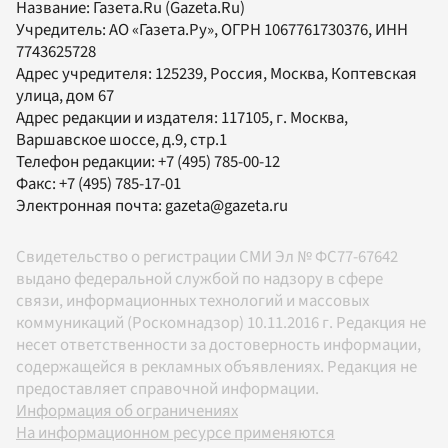
Название:
Газета.Ru
(Gazeta.Ru)
Учредитель:
АО «Газета.Ру»
, ОГРН 1067761730376, ИНН
7743625728
Адрес учредителя: 125239, Россия, Москва, Коптевская
улица, дом 67
Адрес редакции и издателя:
117105
, г.
Москва
,
Варшавское шоссе, д.9, стр.1
Телефон редакции:
+7 (495) 785-00-12
Факс:
+7 (495) 785-17-01
Электронная почта:
gazeta@gazeta.ru
Свидетельство о регистрации СМИ Эл № ФС77-67642
выдано федеральной службой по надзору в сфере
связи, информационных технологий и массовых
коммуникаций (Роскомнадзор) 10.11.2016 г. Редакция не
несет ответственности за достоверность информации,
содержащейся в рекламных объявлениях. Редакция не
предоставляет справочной информации.
Информация об ограничениях
На информационном ресурсе применяются