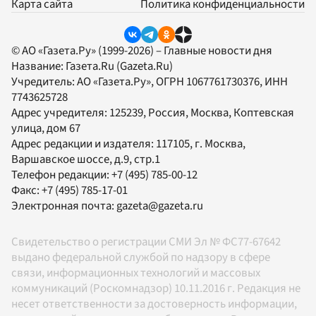
Карта сайта
Политика конфиденциальности
© АО «Газета.Ру» (1999-2026) – Главные новости дня
Название:
Газета.Ru
(Gazeta.Ru)
Учредитель:
АО «Газета.Ру»
, ОГРН 1067761730376, ИНН
7743625728
Адрес учредителя: 125239, Россия, Москва, Коптевская
улица, дом 67
Адрес редакции и издателя:
117105
, г.
Москва
,
Варшавское шоссе, д.9, стр.1
Телефон редакции:
+7 (495) 785-00-12
Факс:
+7 (495) 785-17-01
Электронная почта:
gazeta@gazeta.ru
Свидетельство о регистрации СМИ Эл № ФС77-67642
выдано федеральной службой по надзору в сфере
связи, информационных технологий и массовых
коммуникаций (Роскомнадзор) 10.11.2016 г. Редакция не
несет ответственности за достоверность информации,