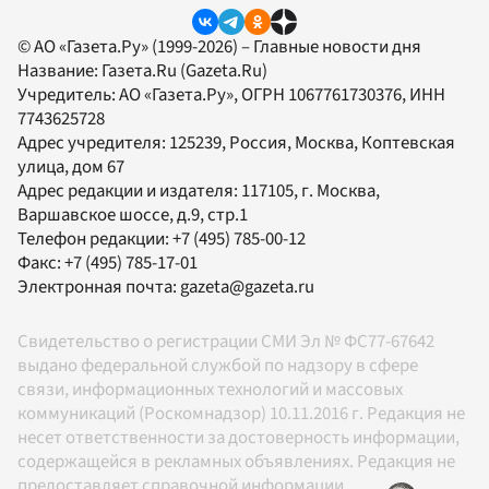
© АО «Газета.Ру» (1999-2026) – Главные новости дня
Название:
Газета.Ru
(Gazeta.Ru)
Учредитель:
АО «Газета.Ру»
, ОГРН 1067761730376, ИНН
7743625728
Адрес учредителя: 125239, Россия, Москва, Коптевская
улица, дом 67
Адрес редакции и издателя:
117105
, г.
Москва
,
Варшавское шоссе, д.9, стр.1
Телефон редакции:
+7 (495) 785-00-12
Факс:
+7 (495) 785-17-01
Электронная почта:
gazeta@gazeta.ru
Свидетельство о регистрации СМИ Эл № ФС77-67642
выдано федеральной службой по надзору в сфере
связи, информационных технологий и массовых
коммуникаций (Роскомнадзор) 10.11.2016 г. Редакция не
несет ответственности за достоверность информации,
содержащейся в рекламных объявлениях. Редакция не
предоставляет справочной информации.