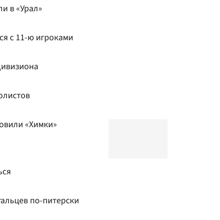
и в «Урал»
ся с 11-ю игроками
дивизиона
олистов
овили «Химки»
ься
гальцев по-питерски