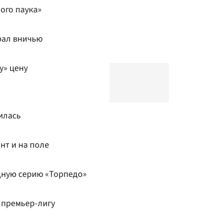
ого паука»
рал вничью
у» цену
илась
нт и на поле
дную серию «Торпедо»
 премьер-лигу