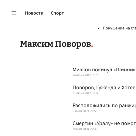
Новости
Спорт
Покушение на гл
Максим Поворов
Мичков покинул «Шинник
24 июня 2012, 19:20
Поворов, Гуженда и Хоте
21 июня 2012, 16:45
Расположились по ранжи
03 мая 2009, 22:55
Смертин «Уралу» не помог
25 мая 2008, 22:39