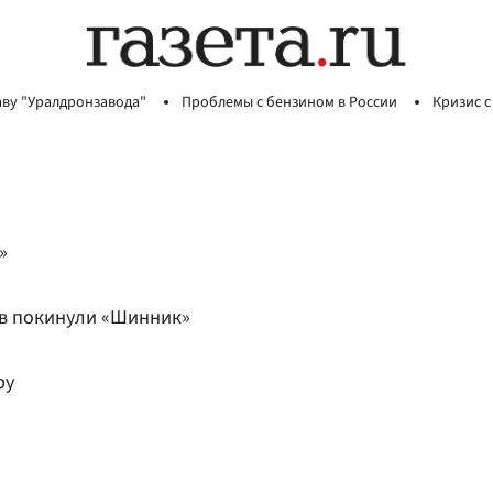
аву "Уралдронзавода"
Проблемы с бензином в России
Кризис с
»
ев покинули «Шинник»
ру