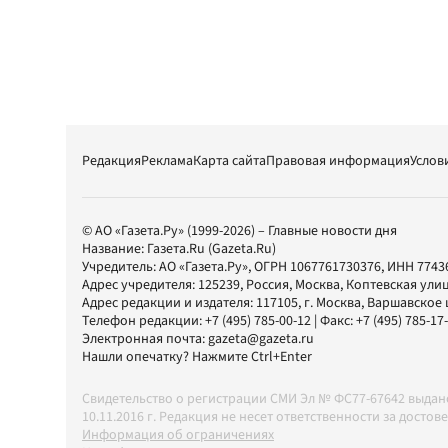
Редакция
Реклама
Карта сайта
Правовая информация
Услов
© АО «Газета.Ру» (1999-2026) – Главные новости дня
Название:
Газета.Ru
(Gazeta.Ru)
Учредитель:
АО «Газета.Ру»
, ОГРН 1067761730376, ИНН 7743
Адрес учредителя: 125239, Россия, Москва, Коптевская улиц
Адрес редакции и издателя:
117105
, г.
Москва
,
Варшавское шо
Телефон редакции:
+7 (495) 785-00-12
| Факс:
+7 (495) 785-17
Электронная почта:
gazeta@gazeta.ru
Нашли опечатку? Нажмите Ctrl+Enter
Свидетельство о регистрации СМИ Эл № ФС77-67642 выда
10.11.2016 г. Редакция не несет ответственности за дос
Информация об ограничениях