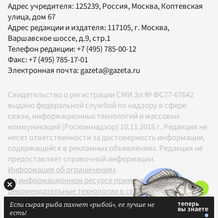
Адрес учредителя: 125239, Россия, Москва, Коптевская
улица, дом 67
Адрес редакции и издателя:
117105
, г.
Москва
,
Варшавское шоссе, д.9, стр.1
Телефон редакции:
+7 (495) 785-00-12
Факс:
+7 (495) 785-17-01
Электронная почта:
gazeta@gazeta.ru
Свидетельство о регистрации СМИ Эл № ФС77-67642
выдано федеральной службой по надзору в сфере
связи, информационных технологий и массовых
коммуникаций (Роскомнадзор) 10.11.2016 г. Редакция не
несет ответственности за достоверность информации,
содержащейся в рекламных объявлениях. Редакция не
предоставляет справочной информации.
Информация об ограничениях
На информационном ресурсе применяются
рекомендательные технологии в соответствии с
Правилами
Если сырая рыба пахнет «рыбой», ее лучше не
18+
есть!