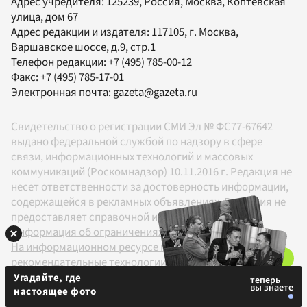
Адрес учредителя: 125239, Россия, Москва, Коптевская
улица, дом 67
Адрес редакции и издателя:
117105
, г.
Москва
,
Варшавское шоссе, д.9, стр.1
Телефон редакции:
+7 (495) 785-00-12
Факс:
+7 (495) 785-17-01
Электронная почта:
gazeta@gazeta.ru
Свидетельство о регистрации СМИ Эл № ФС77-67642
выдано федеральной службой по надзору в сфере
связи, информационных технологий и массовых
коммуникаций (Роскомнадзор) 10.11.2016 г. Редакция не
несет ответственности за достоверность информации,
содержащейся в рекламных объявлениях. Редакция не
предоставляет справочной информации.
Информация об ограничениях
На информационном ресурсе применяются
рекомендательные технологии в соответствии с
Правилами
Угадайте, где
настоящее фото
18+