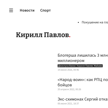
Новости
Спорт
Покушение на гл
Кирилл Павлов
Блогерша лишилась 3 млн
миллионером
Джанлука Вакки
Кирилл Павлов
Майами
19 июня 2026, 09:46
«Народ-воин»: как РПЦ п
бойцов
20 апреля 2022, 00:26
Экс-схимонах Сергий отк
06 июня 2021, 18:37