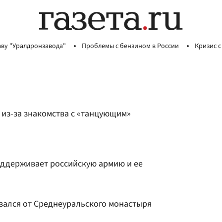
аву "Уралдронзавода"
Проблемы с бензином в России
Кризис с
 из-за знакомства с «танцующим»
оддерживает российскую армию и ее
азался от Среднеуральского монастыря