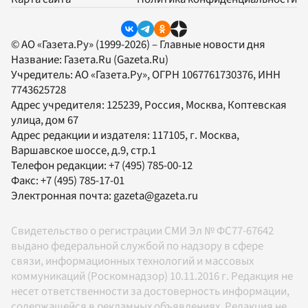
© АО «Газета.Ру» (1999-2026) – Главные новости дня
Название:
Газета.Ru
(Gazeta.Ru)
Учредитель:
АО «Газета.Ру»
, ОГРН 1067761730376, ИНН
7743625728
Адрес учредителя: 125239, Россия, Москва, Коптевская
улица, дом 67
Адрес редакции и издателя:
117105
, г.
Москва
,
Варшавское шоссе, д.9, стр.1
Телефон редакции:
+7 (495) 785-00-12
Факс:
+7 (495) 785-17-01
Электронная почта:
gazeta@gazeta.ru
Свидетельство о регистрации СМИ Эл № ФС77-67642
выдано федеральной службой по надзору в сфере
связи, информационных технологий и массовых
коммуникаций (Роскомнадзор) 10.11.2016 г. Редакция не
несет ответственности за достоверность информации,
содержащейся в рекламных объявлениях. Редакция не