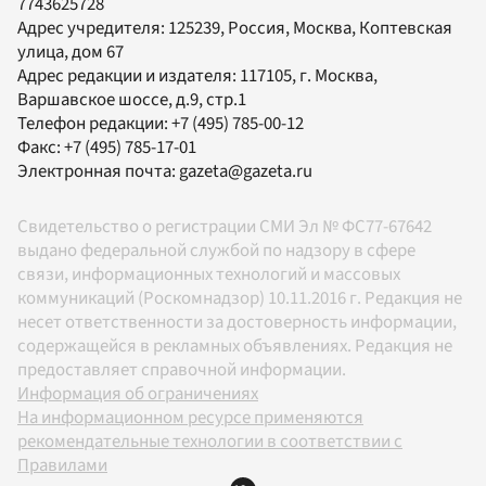
7743625728
Адрес учредителя: 125239, Россия, Москва, Коптевская
улица, дом 67
Адрес редакции и издателя:
117105
, г.
Москва
,
Варшавское шоссе, д.9, стр.1
Телефон редакции:
+7 (495) 785-00-12
Факс:
+7 (495) 785-17-01
Электронная почта:
gazeta@gazeta.ru
Свидетельство о регистрации СМИ Эл № ФС77-67642
выдано федеральной службой по надзору в сфере
связи, информационных технологий и массовых
коммуникаций (Роскомнадзор) 10.11.2016 г. Редакция не
несет ответственности за достоверность информации,
содержащейся в рекламных объявлениях. Редакция не
предоставляет справочной информации.
Информация об ограничениях
На информационном ресурсе применяются
рекомендательные технологии в соответствии с
Правилами