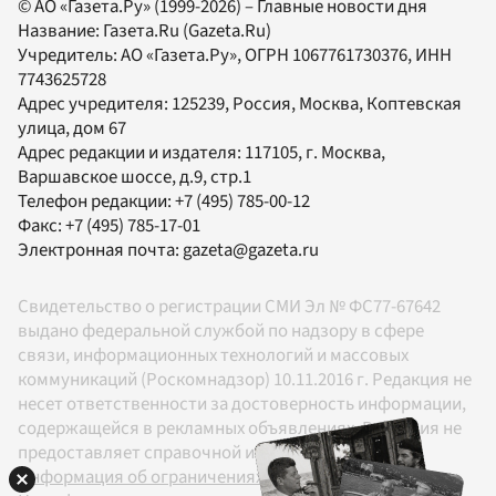
© АО «Газета.Ру» (1999-2026) – Главные новости дня
Название:
Газета.Ru
(Gazeta.Ru)
Учредитель:
АО «Газета.Ру»
, ОГРН 1067761730376, ИНН
7743625728
Адрес учредителя: 125239, Россия, Москва, Коптевская
улица, дом 67
Адрес редакции и издателя:
117105
, г.
Москва
,
Варшавское шоссе, д.9, стр.1
Телефон редакции:
+7 (495) 785-00-12
Факс:
+7 (495) 785-17-01
Электронная почта:
gazeta@gazeta.ru
Свидетельство о регистрации СМИ Эл № ФС77-67642
выдано федеральной службой по надзору в сфере
связи, информационных технологий и массовых
коммуникаций (Роскомнадзор) 10.11.2016 г. Редакция не
несет ответственности за достоверность информации,
содержащейся в рекламных объявлениях. Редакция не
предоставляет справочной информации.
Информация об ограничениях