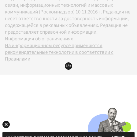
связи, информационных технологий и массовых
коммуникаций (Роскомнадзор) 10.11.2016 г. Редакция не
несет ответственности за достоверность информации,
содержащейся в рекламных объявлениях. Редакция не
предоставляет справочной информации.
Информация об ограничениях
На информационном ресурсе применяются
рекомендательные технологии в соответствии с
Правилами
18+