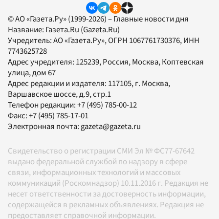
© АО «Газета.Ру» (1999-2026) – Главные новости дня
Название:
Газета.Ru
(Gazeta.Ru)
Учредитель:
АО «Газета.Ру»
, ОГРН 1067761730376, ИНН
7743625728
Адрес учредителя: 125239, Россия, Москва, Коптевская
улица, дом 67
Адрес редакции и издателя:
117105
, г.
Москва
,
Варшавское шоссе, д.9, стр.1
Телефон редакции:
+7 (495) 785-00-12
Факс:
+7 (495) 785-17-01
Электронная почта:
gazeta@gazeta.ru
Свидетельство о регистрации СМИ Эл № ФС77-67642
выдано федеральной службой по надзору в сфере
связи, информационных технологий и массовых
коммуникаций (Роскомнадзор) 10.11.2016 г. Редакция не
несет ответственности за достоверность информации,
содержащейся в рекламных объявлениях. Редакция не
предоставляет справочной информации.