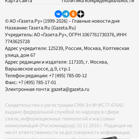
Карта сайта
Политика конфиденциальности
© АО «Газета.Ру» (1999-2026) – Главные новости дня
Название:
Газета.Ru
(Gazeta.Ru)
Учредитель:
АО «Газета.Ру»
, ОГРН 1067761730376, ИНН
7743625728
Адрес учредителя: 125239, Россия, Москва, Коптевская
улица, дом 67
Адрес редакции и издателя:
117105
, г.
Москва
,
Варшавское шоссе, д.9, стр.1
Телефон редакции:
+7 (495) 785-00-12
Факс:
+7 (495) 785-17-01
Электронная почта:
gazeta@gazeta.ru
Свидетельство о регистрации СМИ Эл № ФС77-67642
выдано федеральной службой по надзору в сфере
связи, информационных технологий и массовых
коммуникаций (Роскомнадзор) 10.11.2016 г. Редакция не
несет ответственности за достоверность информации,