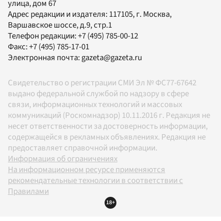
улица, дом 67
Адрес редакции и издателя:
117105
, г.
Москва
,
Варшавское шоссе, д.9, стр.1
Телефон редакции:
+7 (495) 785-00-12
Факс:
+7 (495) 785-17-01
Электронная почта:
gazeta@gazeta.ru
Свидетельство о регистрации СМИ Эл № ФС77-67642
выдано федеральной службой по надзору в сфере
связи, информационных технологий и массовых
коммуникаций (Роскомнадзор) 10.11.2016 г. Редакция не
несет ответственности за достоверность информации,
содержащейся в рекламных объявлениях. Редакция не
предоставляет справочной информации.
Информация об ограничениях
На информационном ресурсе применяются
рекомендательные технологии в соответствии с
Правилами
18+