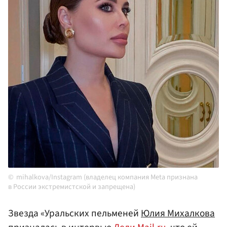
mihalkova/Instagram (владелец компания Meta признана
в России экстремистской и запрещена)
Звезда «Уральских пельменей
Юлия Михалкова