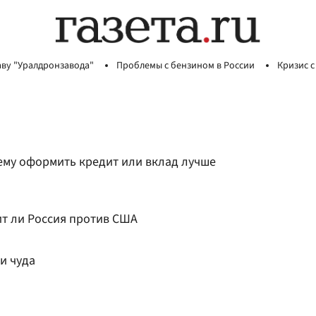
аву "Уралдронзавода"
Проблемы с бензином в России
Кризис с
ему оформить кредит или вклад лучше
ит ли Россия против США
и чуда