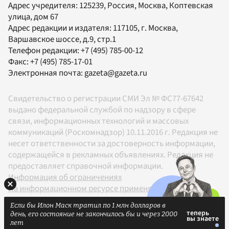
Адрес учредителя: 125239, Россия, Москва, Коптевская
улица, дом 67
Адрес редакции и издателя:
117105
, г.
Москва
,
Варшавское шоссе, д.9, стр.1
Телефон редакции:
+7 (495) 785-00-12
Факс:
+7 (495) 785-17-01
Электронная почта:
gazeta@gazeta.ru
Свидетельство о регистрации СМИ Эл № ФС77-67642
выдано федеральной службой по надзору в сфере
связи, информационных технологий и массовых
коммуникаций (Роскомнадзор) 10.11.2016 г. Редакция не
несет ответственности за достоверность информации,
содержащейся в рекламных объявлениях. Редакция не
предоставляет справочной информации.
Информация об ограничениях
На информационном ресурсе применяются
рекомендательные технологии в соответствии с
Если бы Илон Маск тратил по 1 млн долларов в
Правилами
день, его состояние не закончилось бы и через 2000
18+
лет