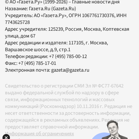
© АО «Газета.Ру» (1999-2026) – Главные новости дня
Название:
Газета.Ru
(Gazeta.Ru)
Учредитель:
АО «Газета.Ру»
, ОГРН 1067761730376, ИНН
7743625728
Адрес учредителя: 125239, Россия, Москва, Коптевская
улица, дом 67
Адрес редакции и издателя:
117105
, г.
Москва
,
Варшавское шоссе, д.9, стр.1
Телефон редакции:
+7 (495) 785-00-12
Факс:
+7 (495) 785-17-01
Электронная почта:
gazeta@gazeta.ru
Свидетельство о регистрации СМИ Эл № ФС77-67642
выдано федеральной службой по надзору в сфере
связи, информационных технологий и массовых
коммуникаций (Роскомнадзор) 10.11.2016 г. Редакция не
несет ответственности за достоверность информации,
содержащейся в рекламных объявлениях. Редакция не
предоставляет справочной информации.
Информация об ограничениях