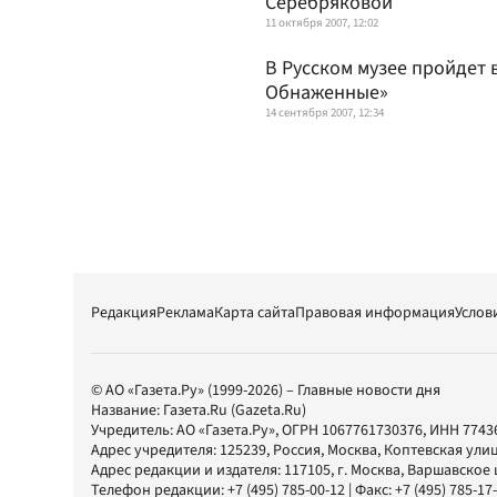
Серебряковой
11 октября 2007, 12:02
В Русском музее пройдет 
Обнаженные»
14 сентября 2007, 12:34
Редакция
Реклама
Карта сайта
Правовая информация
Услов
© АО «Газета.Ру» (1999-2026) – Главные новости дня
Название:
Газета.Ru
(Gazeta.Ru)
Учредитель:
АО «Газета.Ру»
, ОГРН 1067761730376, ИНН 7743
Адрес учредителя: 125239, Россия, Москва, Коптевская улиц
Адрес редакции и издателя:
117105
, г.
Москва
,
Варшавское шо
Телефон редакции:
+7 (495) 785-00-12
| Факс:
+7 (495) 785-17