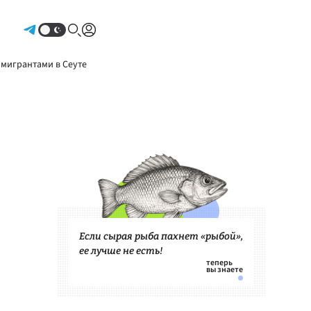
Авторизоваться
 мигрантами в Сеуте
Если сырая рыба пахнет «рыбой»,
ее лучше не есть!