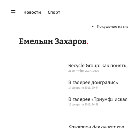
Новости
Спорт
Покушение на гл
Емельян Захаров
Recycle Group: как понять
21 сентября 2017, 14:36
В галерее доигрались
14 февраля 2011, 20:44
В галерее «Триумф» искал
12 февраля 2011, 14:58
Лохотрон для олигархов