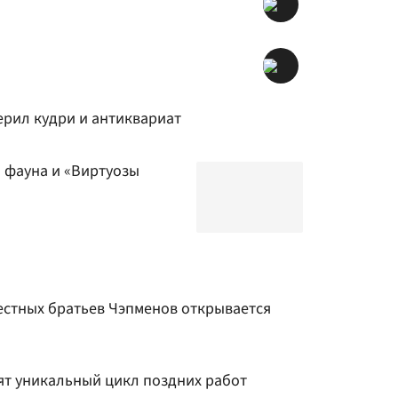
рил кудри и антиквариат
 фауна и «Виртуозы
естных братьев Чэпменов открывается
ят уникальный цикл поздних работ