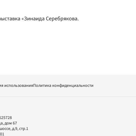
выставка «Зинаида Серебрякова.
ия использования
Политика конфиденциальности
625728
а, дом 67
ссе, д.9, стр.1
-01