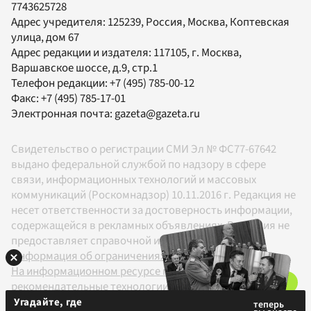
7743625728
Адрес учредителя: 125239, Россия, Москва, Коптевская
улица, дом 67
Адрес редакции и издателя:
117105
, г.
Москва
,
Варшавское шоссе, д.9, стр.1
Телефон редакции:
+7 (495) 785-00-12
Факс:
+7 (495) 785-17-01
Электронная почта:
gazeta@gazeta.ru
Свидетельство о регистрации СМИ Эл № ФС77-67642
выдано федеральной службой по надзору в сфере
связи, информационных технологий и массовых
коммуникаций (Роскомнадзор) 10.11.2016 г. Редакция не
несет ответственности за достоверность информации,
содержащейся в рекламных объявлениях. Редакция не
предоставляет справочной информации.
Информация об ограничениях
На информационном ресурсе применяются
рекомендательные технологии в соответствии с
Правилами
Угадайте, где