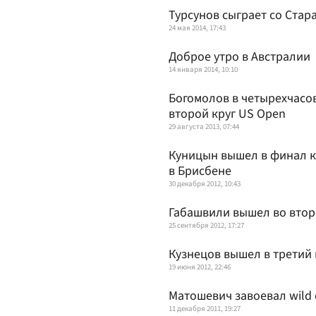
Турсунов сыграет со Стар
24 мая 2014, 17:43
Доброе утро в Австралии
14 января 2014, 10:10
Богомолов в четырехчасо
второй круг US Open
29 августа 2013, 07:44
Куницын вышел в финал 
в Брисбене
30 декабря 2012, 10:43
Габашвили вышел во втор
25 сентября 2012, 17:27
Кузнецов вышел в третий
19 июня 2012, 22:46
Матошевич завоевал wild c
11 декабря 2011, 19:27