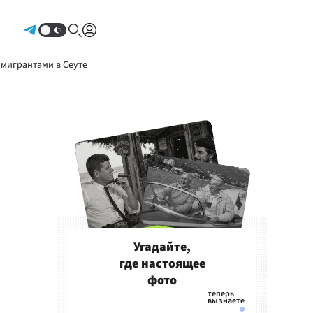
Авторизоваться
 мигрантами в Сеуте
Угадайте,
где настоящее
фото