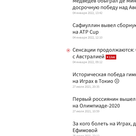
Медведев обыграл де Мин
досрочную победу над Ав
04 января 2022, 13:42
Сафиуллин вывел сборную
на ATP Cup
04 января 2022, 12:10
Сенсации продолжаются: 
с Австралией
04 января 2022, 09:12
Историческая победа гимн
на Играх в Токио
27 июля 2021, 20:35
Первый россиянин вышел 
на Олимпиаде-2020
27 июля 2021, 10:59
За кого болеть на Играх,
Ефимовой
25 июля 2021, 22:12