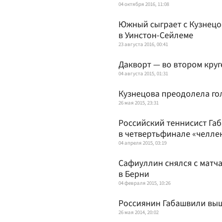
04 октября 2016, 11:08
Южный сыграет с Кузнецо
в Уинстон-Сейлеме
23 августа 2016, 00:41
Дакворт — во втором круг
04 августа 2015, 01:31
Кузнецова преодолела го
26 мая 2015, 23:31
Российский теннисист Га
в четвертьфинале «челле
04 апреля 2015, 03:19
Сафиуллин снялся с матча
в Берни
04 февраля 2015, 10:26
Россиянин Габашвили выш
26 мая 2014, 20:02