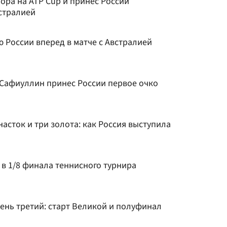
ора на ATP Cup и принес России
стралией
 России вперед в матче с Австралией
Сафиуллин принес России первое очко
асток и три золота: как Россия выступила
в 1/8 финала теннисного турнира
 день третий: старт Великой и полуфинал