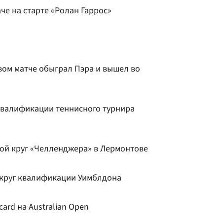
аче на старте «Ролан Гаррос»
вом матче обыграл Пэра и вышел во
квалификации теннисного турнира
ой круг «Челленджера» в Лермонтове
 круг квалификации Уимблдона
ard на Australian Open