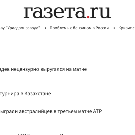
аву "Уралдронзавода"
Проблемы с бензином в России
Кризис с
едев нецензурно выругался на матче
турнира в Казахстане
ыграли австралийцев в третьем матче ATP