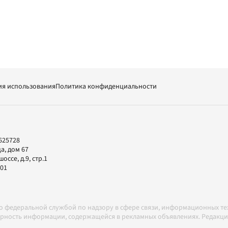
ия использования
Политика конфиденциальности
625728
а, дом 67
ссе, д.9, стр.1
-01
но федеральной службой по надзору в сфере связи, информационных т
товерность информации, содержащейся в рекламных объявлениях. Редак