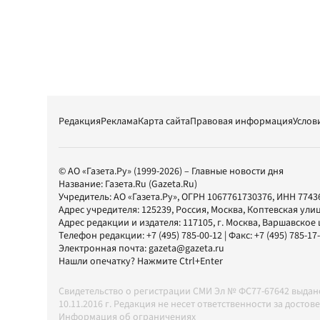
Редакция
Реклама
Карта сайта
Правовая информация
Услов
© АО «Газета.Ру» (1999-2026) – Главные новости дня
Название:
Газета.Ru
(Gazeta.Ru)
Учредитель:
АО «Газета.Ру»
, ОГРН 1067761730376, ИНН 7743
Адрес учредителя: 125239, Россия, Москва, Коптевская улиц
Адрес редакции и издателя:
117105
, г.
Москва
,
Варшавское шо
Телефон редакции:
+7 (495) 785-00-12
| Факс:
+7 (495) 785-17
Электронная почта:
gazeta@gazeta.ru
Нашли опечатку? Нажмите Ctrl+Enter
Свидетельство о регистрации СМИ Эл № ФС77-67642 выда
10.11.2016 г. Редакция не несет ответственности за дос
Информация об ограничениях