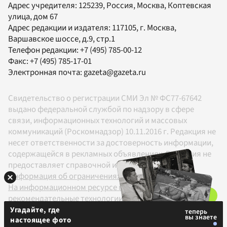
Адрес учредителя: 125239, Россия, Москва, Коптевская
улица, дом 67
Адрес редакции и издателя:
117105
, г.
Москва
,
Варшавское шоссе, д.9, стр.1
Телефон редакции:
+7 (495) 785-00-12
Факс:
+7 (495) 785-17-01
Электронная почта:
gazeta@gazeta.ru
Свидетельство о регистрации СМИ Эл № ФС77-67642
выдано федеральной службой по надзору в сфере
связи, информационных технологий и массовых
коммуникаций (Роскомнадзор) 10.11.2016 г. Редакция не
несет ответственности за достоверность информации,
содержащейся в рекламных объявлениях. Редакция не
предоставляет справочной информации.
Информация об ограничениях
На информационном ресурсе применяются
рекомендательные технологии в соответствии с
Правилами
Угадайте, где
настоящее фото
18+