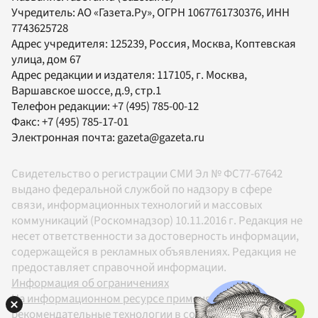
Учредитель:
АО «Газета.Ру»
, ОГРН 1067761730376, ИНН
7743625728
Адрес учредителя: 125239, Россия, Москва, Коптевская
улица, дом 67
Адрес редакции и издателя:
117105
, г.
Москва
,
Варшавское шоссе, д.9, стр.1
Телефон редакции:
+7 (495) 785-00-12
Факс:
+7 (495) 785-17-01
Электронная почта:
gazeta@gazeta.ru
Свидетельство о регистрации СМИ Эл № ФС77-67642
выдано федеральной службой по надзору в сфере
связи, информационных технологий и массовых
коммуникаций (Роскомнадзор) 10.11.2016 г. Редакция не
несет ответственности за достоверность информации,
содержащейся в рекламных объявлениях. Редакция не
предоставляет справочной информации.
Информация об ограничениях
На информационном ресурсе применяются
рекомендательные технологии в соответствии с